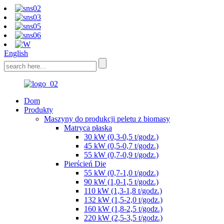
English
Dom
Produkty
Maszyny do produkcji peletu z biomasy
Matryca płaska
30 kW (0,3-0,5 t/godz.)
45 kW (0,5-0,7 t/godz.)
55 kW (0,7-0,9 t/godz.)
Pierścień Die
55 kW (0,7-1,0 t/godz.)
90 kW (1,0-1,5 t/godz.)
110 kW (1,3-1,8 t/godz.)
132 kW (1,5-2,0 t/godz.)
160 kW (1,8-2,5 t/godz.)
220 kW (2,5-3,5 t/godz.)