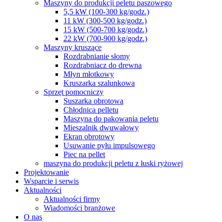
Maszyny do produkcji peletu paszowego
5,5 kW (100-300 kg/godz.)
11 kW (300-500 kg/godz.)
15 kW (500-700 kg/godz.)
22 kW (700-900 kg/godz.)
Maszyny kruszące
Rozdrabnianie słomy
Rozdrabniacz do drewna
Młyn młotkowy
Kruszarka szalunkowa
Sprzęt pomocniczy
Suszarka obrotowa
Chłodnica pelletu
Maszyna do pakowania peletu
Mieszalnik dwuwałowy
Ekran obrotowy
Usuwanie pyłu impulsowego
Piec na pellet
maszyna do produkcji peletu z łuski ryżowej
Projektowanie
Wsparcie i serwis
Aktualności
Aktualności firmy
Wiadomości branżowe
O nas