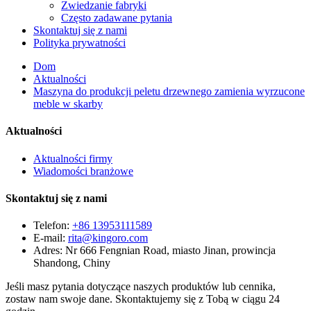
Zwiedzanie fabryki
Często zadawane pytania
Skontaktuj się z nami
Polityka prywatności
Dom
Aktualności
Maszyna do produkcji peletu drzewnego zamienia wyrzucone
meble w skarby
Aktualności
Aktualności firmy
Wiadomości branżowe
Skontaktuj się z nami
Telefon:
+86 13953111589
E-mail:
rita@kingoro.com
Adres:
Nr 666 Fengnian Road, miasto Jinan, prowincja
Shandong, Chiny
Jeśli masz pytania dotyczące naszych produktów lub cennika,
zostaw nam swoje dane. Skontaktujemy się z Tobą w ciągu 24