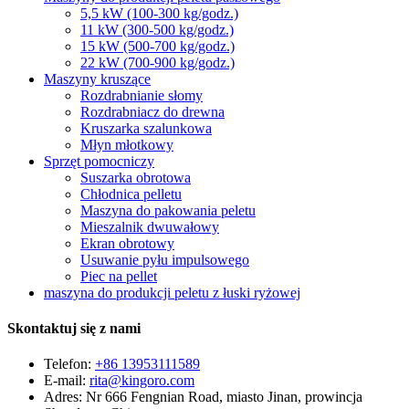
5,5 kW (100-300 kg/godz.)
11 kW (300-500 kg/godz.)
15 kW (500-700 kg/godz.)
22 kW (700-900 kg/godz.)
Maszyny kruszące
Rozdrabnianie słomy
Rozdrabniacz do drewna
Kruszarka szalunkowa
Młyn młotkowy
Sprzęt pomocniczy
Suszarka obrotowa
Chłodnica pelletu
Maszyna do pakowania peletu
Mieszalnik dwuwałowy
Ekran obrotowy
Usuwanie pyłu impulsowego
Piec na pellet
maszyna do produkcji peletu z łuski ryżowej
Skontaktuj się z nami
Telefon:
+86 13953111589
E-mail:
rita@kingoro.com
Adres:
Nr 666 Fengnian Road, miasto Jinan, prowincja