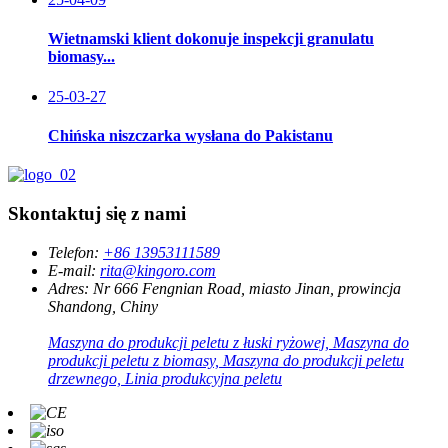
Wietnamski klient dokonuje inspekcji granulatu
biomasy...
25-03-27
Chińska niszczarka wysłana do Pakistanu
Skontaktuj się z nami
Telefon:
+86 13953111589
E-mail:
rita@kingoro.com
Adres:
Nr 666 Fengnian Road, miasto Jinan, prowincja
Shandong, Chiny
Maszyna do produkcji peletu z łuski ryżowej, Maszyna do
produkcji peletu z biomasy, Maszyna do produkcji peletu
drzewnego, Linia produkcyjna peletu