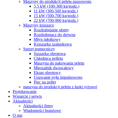
Maszyny do produkcji peletu paszowego
5,5 kW (100-300 kg/godz.)
11 kW (300-500 kg/godz.)
15 kW (500-700 kg/godz.)
22 kW (700-900 kg/godz.)
Maszyny kruszące
Rozdrabnianie słomy
Rozdrabniacz do drewna
Młyn młotkowy
Kruszarka szalunkowa
Sprzęt pomocniczy
Suszarka obrotowa
Chłodnica pelletu
Maszyna do pakowania peletu
Mieszalnik dwuwałowy
Ekran obrotowy
Usuwanie pyłu impulsowego
Piec na pellet
maszyna do produkcji peletu z łuski ryżowej
Projektowanie
Wsparcie i serwis
Aktualności
Aktualności firmy
Wiadomości branżowe
O nas