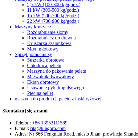
5,5 kW (100-300 kg/godz.)
11 kW (300-500 kg/godz.)
15 kW (500-700 kg/godz.)
22 kW (700-900 kg/godz.)
Maszyny kruszące
Rozdrabnianie słomy
Rozdrabniacz do drewna
Kruszarka szalunkowa
Młyn młotkowy
Sprzęt pomocniczy
Suszarka obrotowa
Chłodnica pelletu
Maszyna do pakowania peletu
Mieszalnik dwuwałowy
Ekran obrotowy
Usuwanie pyłu impulsowego
Piec na pellet
maszyna do produkcji peletu z łuski ryżowej
Skontaktuj się z nami
Telefon:
+86 13953111589
E-mail:
rita@kingoro.com
Adres:
Nr 666 Fengnian Road, miasto Jinan, prowincja Shand