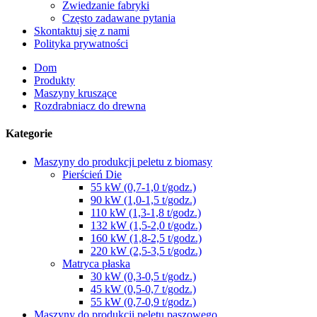
Zwiedzanie fabryki
Często zadawane pytania
Skontaktuj się z nami
Polityka prywatności
Dom
Produkty
Maszyny kruszące
Rozdrabniacz do drewna
Kategorie
Maszyny do produkcji peletu z biomasy
Pierścień Die
55 kW (0,7-1,0 t/godz.)
90 kW (1,0-1,5 t/godz.)
110 kW (1,3-1,8 t/godz.)
132 kW (1,5-2,0 t/godz.)
160 kW (1,8-2,5 t/godz.)
220 kW (2,5-3,5 t/godz.)
Matryca płaska
30 kW (0,3-0,5 t/godz.)
45 kW (0,5-0,7 t/godz.)
55 kW (0,7-0,9 t/godz.)
Maszyny do produkcji peletu paszowego