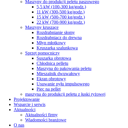
Maszyny do produkcji peletu paszowego
5,5 kW (100-300 kg/godz.)
11 kW (300-500 kg/godz.)
15 kW (500-700 kg/godz.)
22 kW (700-900 kg/godz.)
Maszyny kruszące
Rozdrabnianie słomy
Rozdrabniacz do drewna
Młyn młotkowy
Kruszarka szalunkowa
Sprzęt pomocniczy
Suszarka obrotowa
Chłodnica pelletu
Maszyna do pakowania peletu
Mieszalnik dwuwałowy
Ekran obrotowy
Usuwanie pyłu impulsowego
Piec na pellet
maszyna do produkcji peletu z łuski ryżowej
Projektowanie
Wsparcie i serwis
Aktualności
Aktualności firmy
Wiadomości branżowe
O nas