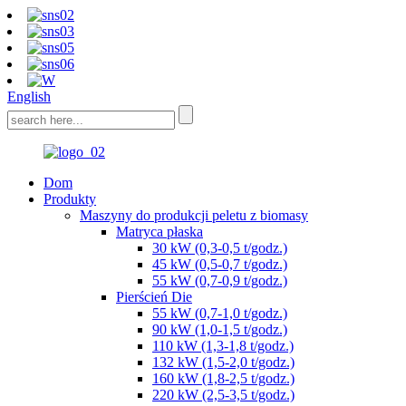
English
Dom
Produkty
Maszyny do produkcji peletu z biomasy
Matryca płaska
30 kW (0,3-0,5 t/godz.)
45 kW (0,5-0,7 t/godz.)
55 kW (0,7-0,9 t/godz.)
Pierścień Die
55 kW (0,7-1,0 t/godz.)
90 kW (1,0-1,5 t/godz.)
110 kW (1,3-1,8 t/godz.)
132 kW (1,5-2,0 t/godz.)
160 kW (1,8-2,5 t/godz.)
220 kW (2,5-3,5 t/godz.)