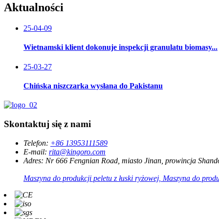
Aktualności
25-04-09
Wietnamski klient dokonuje inspekcji granulatu biomasy...
25-03-27
Chińska niszczarka wysłana do Pakistanu
Skontaktuj się z nami
Telefon:
+86 13953111589
E-mail:
rita@kingoro.com
Adres:
Nr 666 Fengnian Road, miasto Jinan, prowincja Shand
Maszyna do produkcji peletu z łuski ryżowej, Maszyna do produ