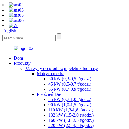
English
Dom
Produkty
Maszyny do produkcji peletu z biomasy
Matryca płaska
30 kW (0,3-0,5 t/godz.)
45 kW (0,5-0,7 t/godz.)
55 kW (0,7-0,9 t/godz.)
Pierścień Die
55 kW (0,7-1,0 t/godz.)
90 kW (1,0-1,5 t/godz.)
110 kW (1,3-1,8 t/godz.)
132 kW (1,5-2,0 t/godz.)
160 kW (1,8-2,5 t/godz.)
220 kW (2,5-3,5 t/godz.)