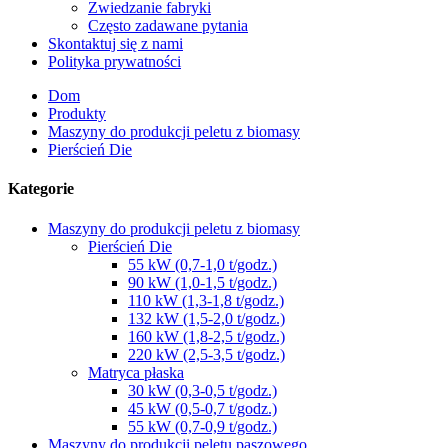
Zwiedzanie fabryki
Często zadawane pytania
Skontaktuj się z nami
Polityka prywatności
Dom
Produkty
Maszyny do produkcji peletu z biomasy
Pierścień Die
Kategorie
Maszyny do produkcji peletu z biomasy
Pierścień Die
55 kW (0,7-1,0 t/godz.)
90 kW (1,0-1,5 t/godz.)
110 kW (1,3-1,8 t/godz.)
132 kW (1,5-2,0 t/godz.)
160 kW (1,8-2,5 t/godz.)
220 kW (2,5-3,5 t/godz.)
Matryca płaska
30 kW (0,3-0,5 t/godz.)
45 kW (0,5-0,7 t/godz.)
55 kW (0,7-0,9 t/godz.)
Maszyny do produkcji peletu paszowego