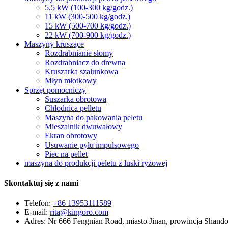
5,5 kW (100-300 kg/godz.)
11 kW (300-500 kg/godz.)
15 kW (500-700 kg/godz.)
22 kW (700-900 kg/godz.)
Maszyny kruszące
Rozdrabnianie słomy
Rozdrabniacz do drewna
Kruszarka szalunkowa
Młyn młotkowy
Sprzęt pomocniczy
Suszarka obrotowa
Chłodnica pelletu
Maszyna do pakowania peletu
Mieszalnik dwuwałowy
Ekran obrotowy
Usuwanie pyłu impulsowego
Piec na pellet
maszyna do produkcji peletu z łuski ryżowej
Skontaktuj się z nami
Telefon:
+86 13953111589
E-mail:
rita@kingoro.com
Adres:
Nr 666 Fengnian Road, miasto Jinan, prowincja Shand