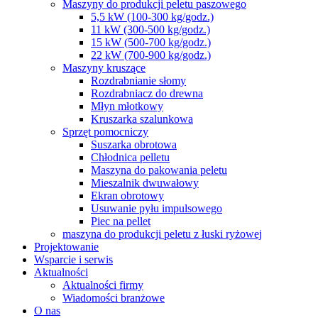
Maszyny do produkcji peletu paszowego
5,5 kW (100-300 kg/godz.)
11 kW (300-500 kg/godz.)
15 kW (500-700 kg/godz.)
22 kW (700-900 kg/godz.)
Maszyny kruszące
Rozdrabnianie słomy
Rozdrabniacz do drewna
Młyn młotkowy
Kruszarka szalunkowa
Sprzęt pomocniczy
Suszarka obrotowa
Chłodnica pelletu
Maszyna do pakowania peletu
Mieszalnik dwuwałowy
Ekran obrotowy
Usuwanie pyłu impulsowego
Piec na pellet
maszyna do produkcji peletu z łuski ryżowej
Projektowanie
Wsparcie i serwis
Aktualności
Aktualności firmy
Wiadomości branżowe
O nas