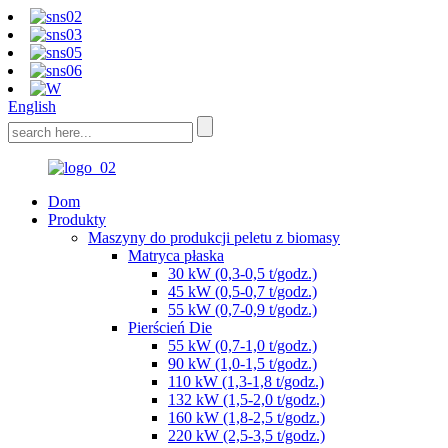
English
Dom
Produkty
Maszyny do produkcji peletu z biomasy
Matryca płaska
30 kW (0,3-0,5 t/godz.)
45 kW (0,5-0,7 t/godz.)
55 kW (0,7-0,9 t/godz.)
Pierścień Die
55 kW (0,7-1,0 t/godz.)
90 kW (1,0-1,5 t/godz.)
110 kW (1,3-1,8 t/godz.)
132 kW (1,5-2,0 t/godz.)
160 kW (1,8-2,5 t/godz.)
220 kW (2,5-3,5 t/godz.)