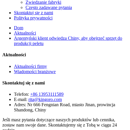
Zwiedzanie fabryki
Często zadawane pytania
Skontaktuj się z nami
Polityka prywatności
Dom
Aktualności
Argentyński klient odwiedza Chiny, aby obejrzeć sprzęt do
produkcji peletu
Aktualności
Aktualności firmy
Wiadomości branżowe
Skontaktuj się z nami
Telefon:
+86 13953111589
E-mail:
rita@kingoro.com
Adres:
Nr 666 Fengnian Road, miasto Jinan, prowincja
Shandong, Chiny
Jeśli masz pytania dotyczące naszych produktów lub cennika,
zostaw nam swoje dane. Skontaktujemy się z Tobą w ciągu 24